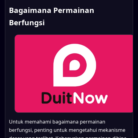
Bagaimana Permainan
Berfungsi
Untuk memahami bagaimana permainan
berfungsi, penting untuk mengetahui mekanisme