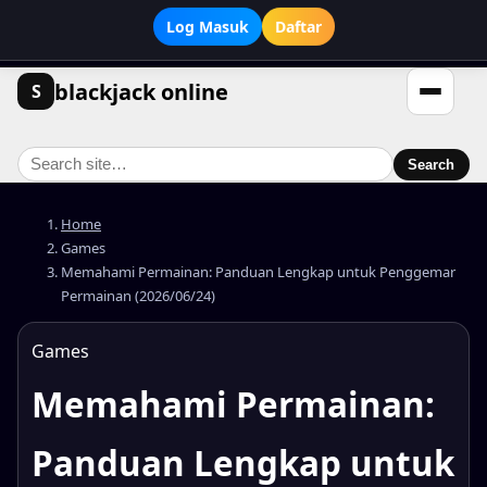
Log Masuk
Daftar
blackjack online
S
Search
Search
Home
Games
Memahami Permainan: Panduan Lengkap untuk Penggemar
Permainan (2026/06/24)
Games
Memahami Permainan:
Panduan Lengkap untuk