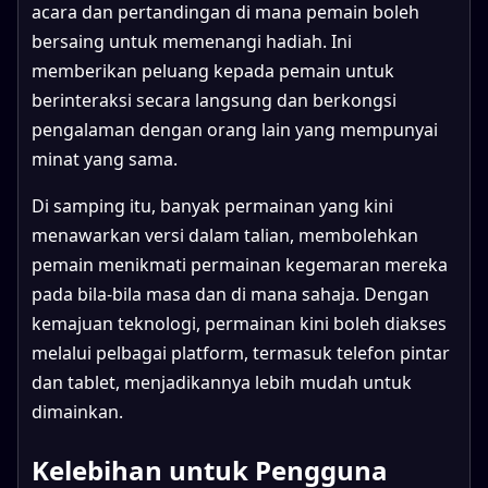
acara dan pertandingan di mana pemain boleh
bersaing untuk memenangi hadiah. Ini
memberikan peluang kepada pemain untuk
berinteraksi secara langsung dan berkongsi
pengalaman dengan orang lain yang mempunyai
minat yang sama.
Di samping itu, banyak permainan yang kini
menawarkan versi dalam talian, membolehkan
pemain menikmati permainan kegemaran mereka
pada bila-bila masa dan di mana sahaja. Dengan
kemajuan teknologi, permainan kini boleh diakses
melalui pelbagai platform, termasuk telefon pintar
dan tablet, menjadikannya lebih mudah untuk
dimainkan.
Kelebihan untuk Pengguna