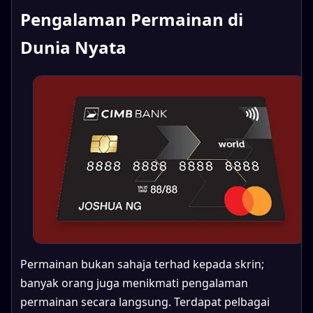
Pengalaman Permainan di
Dunia Nyata
Permainan bukan sahaja terhad kepada skrin;
banyak orang juga menikmati pengalaman
permainan secara langsung. Terdapat pelbagai