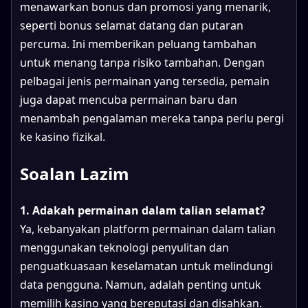
menawarkan bonus dan promosi yang menarik,
seperti bonus selamat datang dan putaran
percuma. Ini memberikan peluang tambahan
untuk menang tanpa risiko tambahan. Dengan
pelbagai jenis permainan yang tersedia, pemain
juga dapat mencuba permainan baru dan
menambah pengalaman mereka tanpa perlu pergi
ke kasino fizikal.
Soalan Lazim
1. Adakah permainan dalam talian selamat?
Ya, kebanyakan platform permainan dalam talian
menggunakan teknologi penyulitan dan
penguatkuasaan keselamatan untuk melindungi
data pengguna. Namun, adalah penting untuk
memilih kasino yang bereputasi dan disahkan.