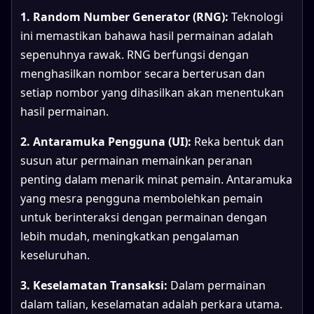
1. Random Number Generator (RNG):
Teknologi
ini memastikan bahawa hasil permainan adalah
sepenuhnya rawak. RNG berfungsi dengan
menghasilkan nombor secara berterusan dan
setiap nombor yang dihasilkan akan menentukan
hasil permainan.
2. Antaramuka Pengguna (UI):
Reka bentuk dan
susun atur permainan memainkan peranan
penting dalam menarik minat pemain. Antaramuka
yang mesra pengguna membolehkan pemain
untuk berinteraksi dengan permainan dengan
lebih mudah, meningkatkan pengalaman
keseluruhan.
3. Keselamatan Transaksi:
Dalam permainan
dalam talian, keselamatan adalah perkara utama.