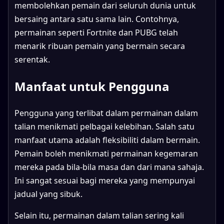
membolehkan pemain dari seluruh dunia untuk
bersaing antara satu sama lain. Contohnya,
permainan seperti Fortnite dan PUBG telah
menarik ribuan pemain yang bermain secara
serentak.
Manfaat untuk Pengguna
Pengguna yang terlibat dalam permainan dalam
talian menikmati pelbagai kelebihan. Salah satu
manfaat utama adalah fleksibiliti dalam bermain.
Pemain boleh menikmati permainan kegemaran
mereka pada bila-bila masa dan dari mana sahaja.
Ini sangat sesuai bagi mereka yang mempunyai
jadual yang sibuk.
Selain itu, permainan dalam talian sering kali