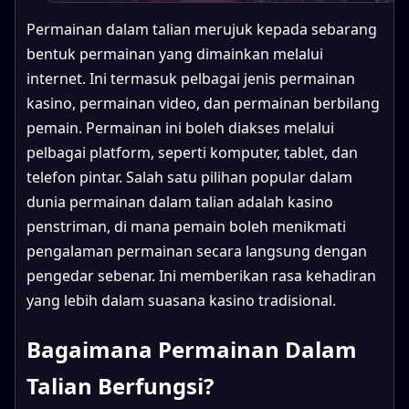
Permainan dalam talian merujuk kepada sebarang
bentuk permainan yang dimainkan melalui
internet. Ini termasuk pelbagai jenis permainan
kasino, permainan video, dan permainan berbilang
pemain. Permainan ini boleh diakses melalui
pelbagai platform, seperti komputer, tablet, dan
telefon pintar. Salah satu pilihan popular dalam
dunia permainan dalam talian adalah kasino
penstriman, di mana pemain boleh menikmati
pengalaman permainan secara langsung dengan
pengedar sebenar. Ini memberikan rasa kehadiran
yang lebih dalam suasana kasino tradisional.
Bagaimana Permainan Dalam
Talian Berfungsi?