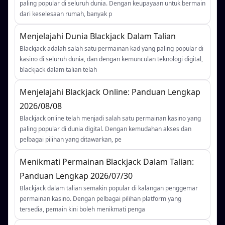
paling popular di seluruh dunia. Dengan keupayaan untuk bermain
dari keselesaan rumah, banyak p
Menjelajahi Dunia Blackjack Dalam Talian
Blackjack adalah salah satu permainan kad yang paling popular di
kasino di seluruh dunia, dan dengan kemunculan teknologi digital,
blackjack dalam talian telah
Menjelajahi Blackjack Online: Panduan Lengkap
2026/08/08
Blackjack online telah menjadi salah satu permainan kasino yang
paling popular di dunia digital. Dengan kemudahan akses dan
pelbagai pilihan yang ditawarkan, pe
Menikmati Permainan Blackjack Dalam Talian:
Panduan Lengkap 2026/07/30
Blackjack dalam talian semakin popular di kalangan penggemar
permainan kasino. Dengan pelbagai pilihan platform yang
tersedia, pemain kini boleh menikmati penga