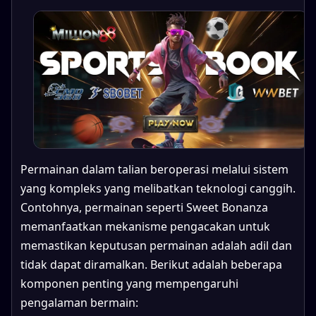
Permainan dalam talian beroperasi melalui sistem
yang kompleks yang melibatkan teknologi canggih.
Contohnya, permainan seperti Sweet Bonanza
memanfaatkan mekanisme pengacakan untuk
memastikan keputusan permainan adalah adil dan
tidak dapat diramalkan. Berikut adalah beberapa
komponen penting yang mempengaruhi
pengalaman bermain: