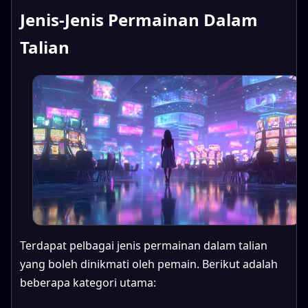
Jenis-Jenis Permainan Dalam
Talian
Terdapat pelbagai jenis permainan dalam talian
yang boleh dinikmati oleh pemain. Berikut adalah
beberapa kategori utama: