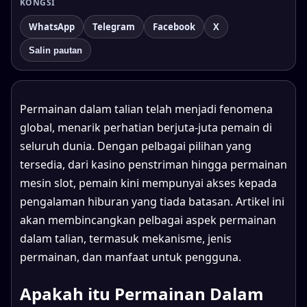
KONGSI
WhatsApp
Telegram
Facebook
X
Salin pautan
Permainan dalam talian telah menjadi fenomena
global, menarik perhatian berjuta-juta pemain di
seluruh dunia. Dengan pelbagai pilihan yang
tersedia, dari kasino penstriman hingga permainan
mesin slot, pemain kini mempunyai akses kepada
pengalaman hiburan yang tiada batasan. Artikel ini
akan membincangkan pelbagai aspek permainan
dalam talian, termasuk mekanisme, jenis
permainan, dan manfaat untuk pengguna.
Apakah itu Permainan Dalam