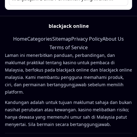
blackjack online
Home
Categories
Sitemap
Privacy Policy
About Us
Terms of Service
Laman ini menerbitkan panduan, perbandingan, dan
maklumat praktikal tentang kasino untuk pembaca di
Malaysia, berfokus pada blackjack online dan blackjack online
malaysia. Kami membantu pengguna memahami produk,
ciri, dan permainan bertanggungjawab sebelum memilih
platform.
Kandungan adalah untuk tujuan maklumat sahaja dan bukan
nasihat perubatan atau kewangan. kasino melibatkan risiko;
hanya dewasa yang memenuhi umur sah di Malaysia patut
menyertai. Sila bermain secara bertanggungjawab.