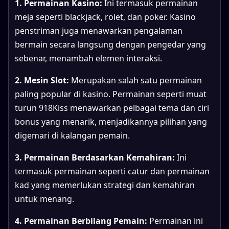
1. Permainan Kasino:
Ini termasuk permainan
meja seperti blackjack, rolet, dan poker. Kasino
penstriman juga menawarkan pengalaman
bermain secara langsung dengan pengedar yang
sebenar, menambah elemen interaksi.
2. Mesin Slot:
Merupakan salah satu permainan
paling popular di kasino. Permainan seperti muat
turun 918Kiss menawarkan pelbagai tema dan ciri
bonus yang menarik, menjadikannya pilihan yang
digemari di kalangan pemain.
3. Permainan Berdasarkan Kemahiran:
Ini
termasuk permainan seperti catur dan permainan
kad yang memerlukan strategi dan kemahiran
untuk menang.
4. Permainan Berbilang Pemain:
Permainan ini