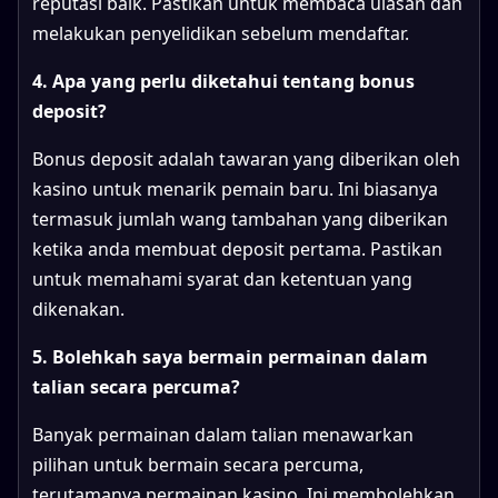
reputasi baik. Pastikan untuk membaca ulasan dan
melakukan penyelidikan sebelum mendaftar.
4. Apa yang perlu diketahui tentang bonus
deposit?
Bonus deposit adalah tawaran yang diberikan oleh
kasino untuk menarik pemain baru. Ini biasanya
termasuk jumlah wang tambahan yang diberikan
ketika anda membuat deposit pertama. Pastikan
untuk memahami syarat dan ketentuan yang
dikenakan.
5. Bolehkah saya bermain permainan dalam
talian secara percuma?
Banyak permainan dalam talian menawarkan
pilihan untuk bermain secara percuma,
terutamanya permainan kasino. Ini membolehkan