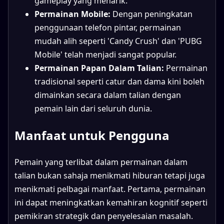
gameplay yang menarik.
Permainan Mobile:
Dengan peningkatan
penggunaan telefon pintar, permainan
mudah alih seperti 'Candy Crush' dan 'PUBG
Mobile' telah menjadi sangat popular.
Permainan Papan Dalam Talian:
Permainan
tradisional seperti catur dan dama kini boleh
dimainkan secara dalam talian dengan
pemain lain dari seluruh dunia.
Manfaat untuk Pengguna
Pemain yang terlibat dalam permainan dalam
talian bukan sahaja menikmati hiburan tetapi juga
menikmati pelbagai manfaat. Pertama, permainan
ini dapat meningkatkan kemahiran kognitif seperti
pemikiran strategik dan penyelesaian masalah.