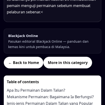
pemain menguji permainan sebelum membuat
pelaburan sebenar.<
Blackjack Online
Pasukan editorial Blackjack Online — panduan dan
kemas kini untuk pembaca di Malaysia.
← Back to Home
More in this category
Table of contents
Apa Itu Permainan Dalam Talian?
Mekanisme Permainan: Bagaimana Ia Berfungsi?
Jenis-jenis Permainan Dalam Talian yang Popular