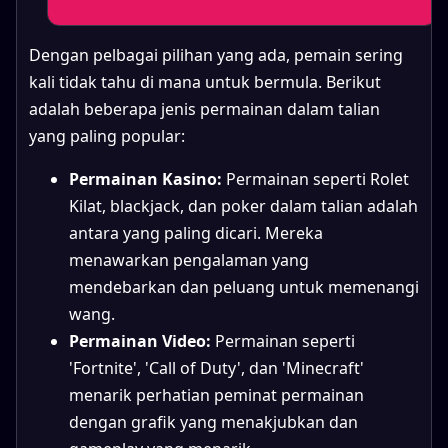
Dengan pelbagai pilihan yang ada, pemain sering
kali tidak tahu di mana untuk bermula. Berikut
adalah beberapa jenis permainan dalam talian
yang paling popular:
Permainan Kasino:
Permainan seperti Rolet
Kilat, blackjack, dan poker dalam talian adalah
antara yang paling dicari. Mereka
menawarkan pengalaman yang
mendebarkan dan peluang untuk memenangi
wang.
Permainan Video:
Permainan seperti
'Fortnite', 'Call of Duty', dan 'Minecraft'
menarik perhatian peminat permainan
dengan grafik yang menakjubkan dan