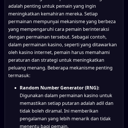
adalah penting untuk pemain yang ingin
meningkatkan kemahiran mereka. Setiap
permainan mempunyai mekanisme yang berbeza
yang mempengaruhi cara pemain berinteraksi
dengan permainan tersebut. Sebagai contoh,
dalam permainan kasino, seperti yang ditawarkan
oleh kasino internet, pemain harus memahami
peraturan dan strategi untuk meningkatkan
peluang menang. Beberapa mekanisme penting
termasuk:
Random Number Generator (RNG):
Digunakan dalam permainan kasino untuk
memastikan setiap putaran adalah adil dan
tidak boleh diramal. Ini memberikan
pengalaman yang lebih menarik dan tidak
menentu bagi pemain.