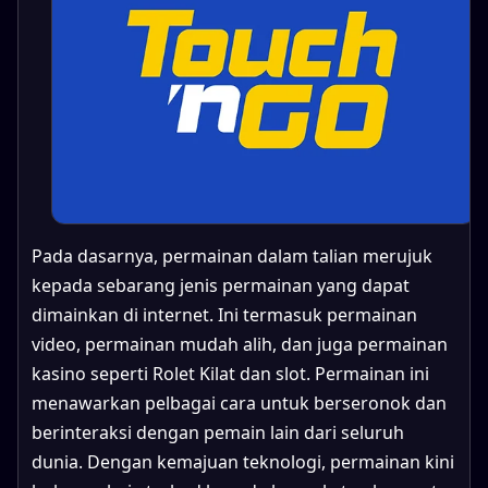
Pada dasarnya, permainan dalam talian merujuk
kepada sebarang jenis permainan yang dapat
dimainkan di internet. Ini termasuk permainan
video, permainan mudah alih, dan juga permainan
kasino seperti Rolet Kilat dan slot. Permainan ini
menawarkan pelbagai cara untuk berseronok dan
berinteraksi dengan pemain lain dari seluruh
dunia. Dengan kemajuan teknologi, permainan kini