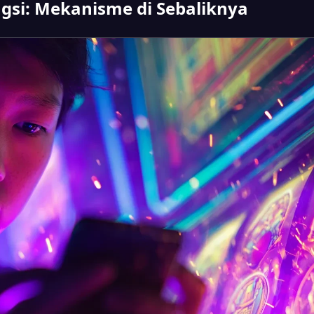
si: Mekanisme di Sebaliknya