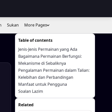
n
Sukan
More Pages
Table of contents
Jenis-Jenis Permainan yang Ada
Bagaimana Permainan Berfungsi:
Mekanisme di Sebaliknya
Pengalaman Permainan dalam Talian:
Kelebihan dan Perbandingan
Manfaat untuk Pengguna
Soalan Lazim
Related