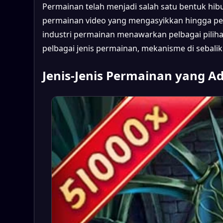
Permainan telah menjadi salah satu bentuk hib
permainan video yang mengasyikkan hingga perm
industri permainan menawarkan pelbagai piliha
pelbagai jenis permainan, mekanisme di sebali
Jenis-Jenis Permainan yang A