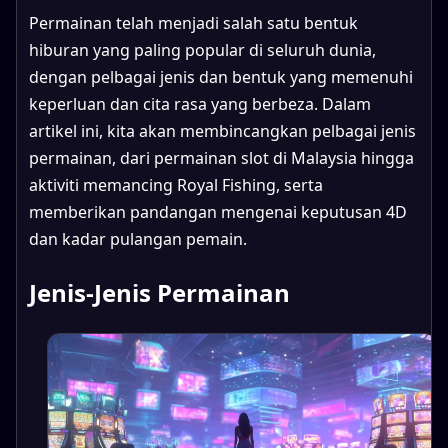
Permainan telah menjadi salah satu bentuk
hiburan yang paling popular di seluruh dunia,
dengan pelbagai jenis dan bentuk yang memenuhi
keperluan dan cita rasa yang berbeza. Dalam
artikel ini, kita akan membincangkan pelbagai jenis
permainan, dari permainan slot di Malaysia hingga
aktiviti memancing Royal Fishing, serta
memberikan pandangan mengenai keputusan 4D
dan kadar pulangan pemain.
Jenis-Jenis Permainan