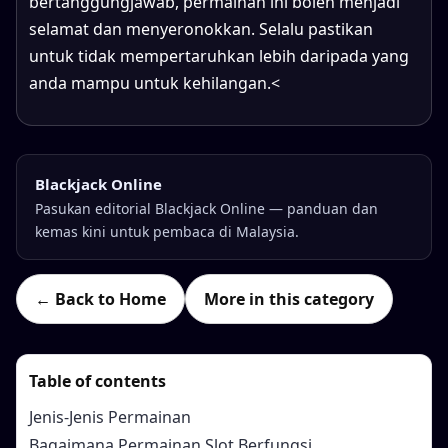
bertanggungjawab, permainan ini boleh menjadi
selamat dan menyeronokkan. Selalu pastikan
untuk tidak mempertaruhkan lebih daripada yang
anda mampu untuk kehilangan.<
Blackjack Online
Pasukan editorial Blackjack Online — panduan dan
kemas kini untuk pembaca di Malaysia.
← Back to Home
More in this category
Table of contents
Jenis-Jenis Permainan
Bagaimana Permainan Slot Berfungsi