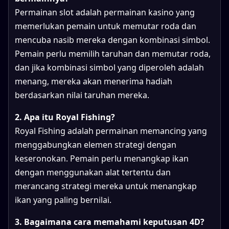
Permainan slot adalah permainan kasino yang
memerlukan pemain untuk memutar roda dan
mencuba nasib mereka dengan kombinasi simbol.
Pemain perlu memilih taruhan dan memutar roda,
dan jika kombinasi simbol yang diperoleh adalah
menang, mereka akan menerima hadiah
berdasarkan nilai taruhan mereka.
2. Apa itu Royal Fishing?
Royal Fishing adalah permainan memancing yang
menggabungkan elemen strategi dengan
keseronokan. Pemain perlu menangkap ikan
dengan menggunakan alat tertentu dan
merancang strategi mereka untuk menangkap
ikan yang paling bernilai.
3. Bagaimana cara memahami keputusan 4D?