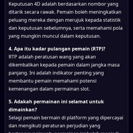
Keputusan 4D adalah berdasarkan nombor yang
ditarik secara rawak. Pemain boleh meningkatkan
peluang mereka dengan merujuk kepada statistik
dan keputusan sebelumnya, serta memahami pola
yang mungkin muncul dalam keputusan.
4. Apa itu kadar pulangan pemain (RTP)?
RTP adalah peratusan wang yang akan
dikembalikan kepada pemain dalam jangka masa
panjang. Ini adalah indikator penting yang
membantu pemain memahami potensi
kemenangan dalam permainan slot.
5. Adakah permainan ini selamat untuk
dimainkan?
Selagi pemain bermain di platform yang dipercayai
dan mengikuti peraturan perjudian yang