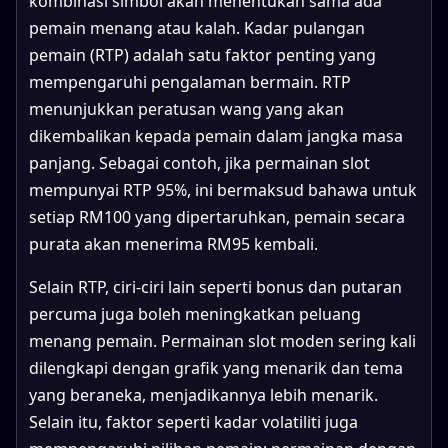
kombinasi simbol akan menentukan sama ada
pemain menang atau kalah. Kadar pulangan
pemain (RTP) adalah satu faktor penting yang
mempengaruhi pengalaman bermain. RTP
menunjukkan peratusan wang yang akan
dikembalikan kepada pemain dalam jangka masa
panjang. Sebagai contoh, jika permainan slot
mempunyai RTP 95%, ini bermaksud bahawa untuk
setiap RM100 yang dipertaruhkan, pemain secara
purata akan menerima RM95 kembali.
Selain RTP, ciri-ciri lain seperti bonus dan putaran
percuma juga boleh meningkatkan peluang
menang pemain. Permainan slot moden sering kali
dilengkapi dengan grafik yang menarik dan tema
yang beraneka, menjadikannya lebih menarik.
Selain itu, faktor seperti kadar volatiliti juga