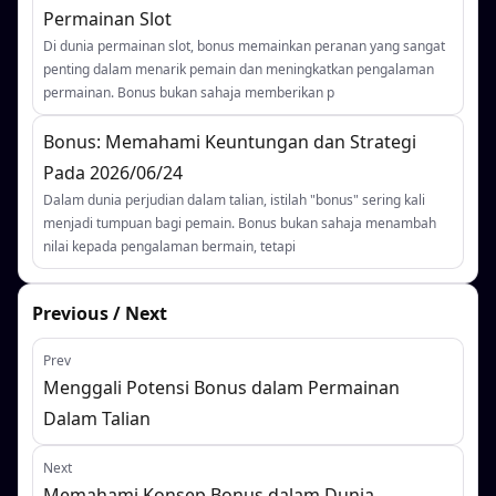
Permainan Slot
Di dunia permainan slot, bonus memainkan peranan yang sangat
penting dalam menarik pemain dan meningkatkan pengalaman
permainan. Bonus bukan sahaja memberikan p
Bonus: Memahami Keuntungan dan Strategi
Pada 2026/06/24
Dalam dunia perjudian dalam talian, istilah "bonus" sering kali
menjadi tumpuan bagi pemain. Bonus bukan sahaja menambah
nilai kepada pengalaman bermain, tetapi
Previous / Next
Prev
Menggali Potensi Bonus dalam Permainan
Dalam Talian
Next
Memahami Konsep Bonus dalam Dunia