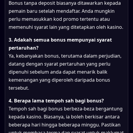
Bonus tanpa deposit biasanya ditawarkan kepada
pemain baru setelah mendaftar. Anda mungkin
perlu memasukkan kod promo tertentu atau
memenuhi syarat lain yang ditetapkan oleh kasino.
3. Adakah semua bonus mempunyai syarat
pertaruhan?
Ya, kebanyakan bonus, terutama dalam perjudian,
datang dengan syarat pertaruhan yang perlu
dipenuhi sebelum anda dapat menarik balik
kemenangan yang diperoleh daripada bonus
tersebut.
4. Berapa lama tempoh sah bagi bonus?
Tempoh sah bagi bonus berbeza-beza bergantung
kepada kasino. Biasanya, ia boleh berkisar antara
beberapa hari hingga beberapa minggu. Pastikan
untuk membaca terma dan syarat untuk maklumat