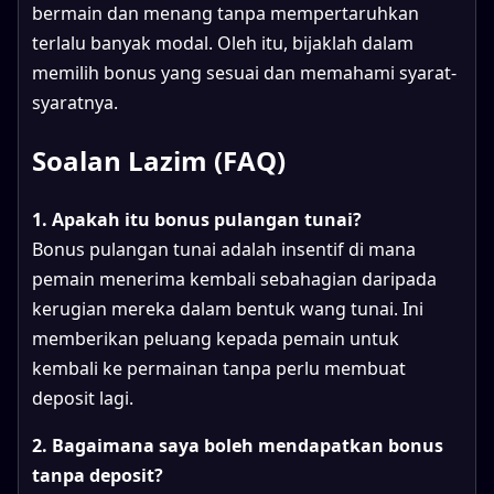
bermain dan menang tanpa mempertaruhkan
terlalu banyak modal. Oleh itu, bijaklah dalam
memilih bonus yang sesuai dan memahami syarat-
syaratnya.
Soalan Lazim (FAQ)
1. Apakah itu bonus pulangan tunai?
Bonus pulangan tunai adalah insentif di mana
pemain menerima kembali sebahagian daripada
kerugian mereka dalam bentuk wang tunai. Ini
memberikan peluang kepada pemain untuk
kembali ke permainan tanpa perlu membuat
deposit lagi.
2. Bagaimana saya boleh mendapatkan bonus
tanpa deposit?