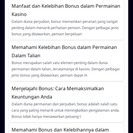
Manfaat dan Kelebihan Bonus dalam Permainan
Kasino
Dalam dunia perjudian, bonus memainkan peranan yang sangat
penting dalam menarik perhatian pemain. Dengan pelbagai jenis
bonus yang ditawarkan, pemain berpeluan
Memahami Kelebihan Bonus dalam Permainan
Dalam Talian
Bonus merupakan salah satu elemen penting dalam dunia
permainan dalam talian, terutamanya di kasino. Dengan pelbagai
jenis bonus yang ditawarkan, pemain dapat m
Menjelajahi Bonus: Cara Memaksimalkan
Keuntungan Anda
Dalam dunia permainan dan perjudian, bonus adalah salah satu
cara yang paling menarik untuk meningkatkan pengalaman anda.
Bonus tidak hanya menawarkan peluang t
Memahami Bonus dan Kelebihannya dalam