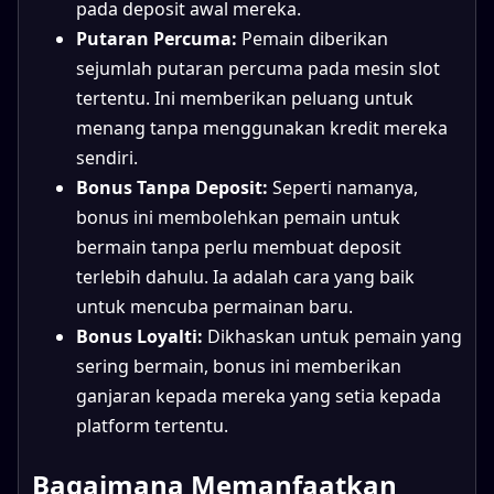
pada deposit awal mereka.
Putaran Percuma:
Pemain diberikan
sejumlah putaran percuma pada mesin slot
tertentu. Ini memberikan peluang untuk
menang tanpa menggunakan kredit mereka
sendiri.
Bonus Tanpa Deposit:
Seperti namanya,
bonus ini membolehkan pemain untuk
bermain tanpa perlu membuat deposit
terlebih dahulu. Ia adalah cara yang baik
untuk mencuba permainan baru.
Bonus Loyalti:
Dikhaskan untuk pemain yang
sering bermain, bonus ini memberikan
ganjaran kepada mereka yang setia kepada
platform tertentu.
Bagaimana Memanfaatkan