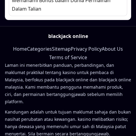
Memahami Bonus dalam Dunia Permainan
Dalam Talian
blackjack online
Home
Categories
Sitemap
Privacy Policy
About Us
Terms of Service
Laman ini menerbitkan panduan, perbandingan, dan
maklumat praktikal tentang kasino untuk pembaca di
Malaysia, berfokus pada blackjack online dan blackjack online
malaysia. Kami membantu pengguna memahami produk,
ciri, dan permainan bertanggungjawab sebelum memilih
platform.
Kandungan adalah untuk tujuan maklumat sahaja dan bukan
nasihat perubatan atau kewangan. kasino melibatkan risiko;
hanya dewasa yang memenuhi umur sah di Malaysia patut
menyertai. Sila bermain secara bertanggungjawab.