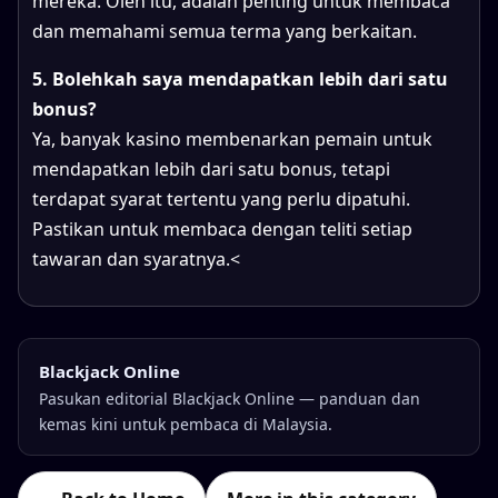
mereka. Oleh itu, adalah penting untuk membaca
dan memahami semua terma yang berkaitan.
5. Bolehkah saya mendapatkan lebih dari satu
bonus?
Ya, banyak kasino membenarkan pemain untuk
mendapatkan lebih dari satu bonus, tetapi
terdapat syarat tertentu yang perlu dipatuhi.
Pastikan untuk membaca dengan teliti setiap
tawaran dan syaratnya.<
Blackjack Online
Pasukan editorial Blackjack Online — panduan dan
kemas kini untuk pembaca di Malaysia.