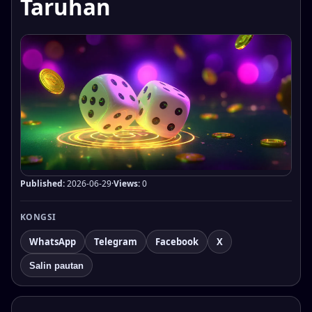
Taruhan
Published:
2026-06-29
·
Views:
0
KONGSI
WhatsApp
Telegram
Facebook
X
Salin pautan