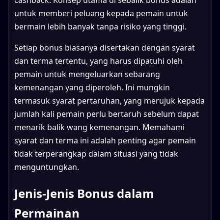
cashback. Konsep utama di sebalik bonus adalah
untuk memberi peluang kepada pemain untuk
bermain lebih banyak tanpa risiko yang tinggi.
Setiap bonus biasanya disertakan dengan syarat
dan terma tertentu, yang harus dipatuhi oleh
pemain untuk mengeluarkan sebarang
kemenangan yang diperoleh. Ini mungkin
termasuk syarat pertaruhan, yang merujuk kepada
jumlah kali pemain perlu bertaruh sebelum dapat
menarik balik wang kemenangan. Memahami
syarat dan terma ini adalah penting agar pemain
tidak terperangkap dalam situasi yang tidak
menguntungkan.
Jenis-Jenis Bonus dalam
Permainan