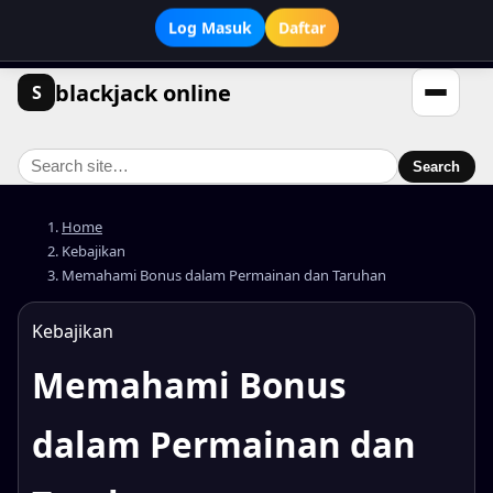
Log Masuk
Daftar
blackjack online
S
Search
Search
Home
Kebajikan
Memahami Bonus dalam Permainan dan Taruhan
Kebajikan
Memahami Bonus
dalam Permainan dan