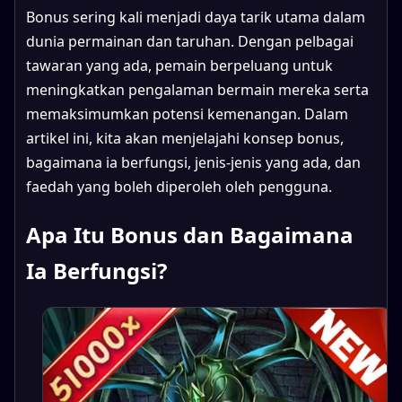
Bonus sering kali menjadi daya tarik utama dalam
dunia permainan dan taruhan. Dengan pelbagai
tawaran yang ada, pemain berpeluang untuk
meningkatkan pengalaman bermain mereka serta
memaksimumkan potensi kemenangan. Dalam
artikel ini, kita akan menjelajahi konsep bonus,
bagaimana ia berfungsi, jenis-jenis yang ada, dan
faedah yang boleh diperoleh oleh pengguna.
Apa Itu Bonus dan Bagaimana
Ia Berfungsi?