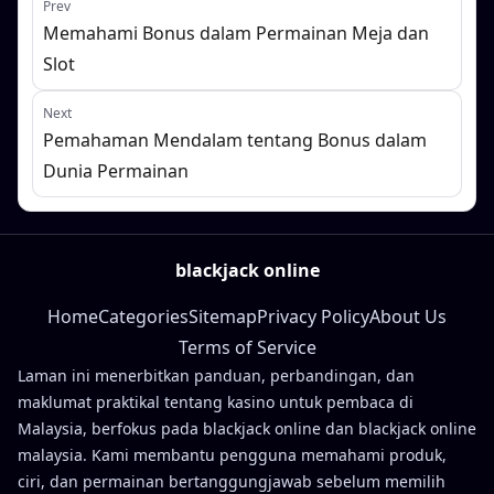
Prev
Memahami Bonus dalam Permainan Meja dan
Slot
Next
Pemahaman Mendalam tentang Bonus dalam
Dunia Permainan
blackjack online
Home
Categories
Sitemap
Privacy Policy
About Us
Terms of Service
Laman ini menerbitkan panduan, perbandingan, dan
maklumat praktikal tentang kasino untuk pembaca di
Malaysia, berfokus pada blackjack online dan blackjack online
malaysia. Kami membantu pengguna memahami produk,
ciri, dan permainan bertanggungjawab sebelum memilih