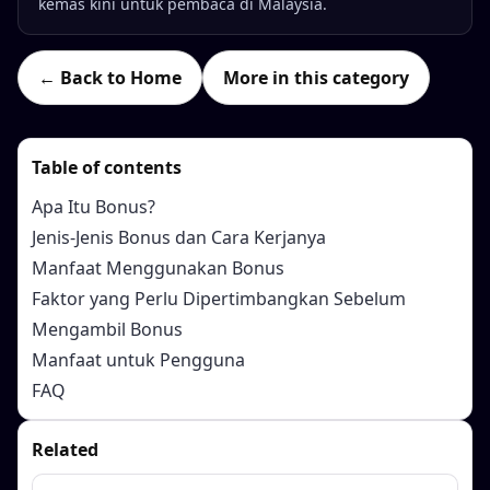
kemas kini untuk pembaca di Malaysia.
← Back to Home
More in this category
Table of contents
Apa Itu Bonus?
Jenis-Jenis Bonus dan Cara Kerjanya
Manfaat Menggunakan Bonus
Faktor yang Perlu Dipertimbangkan Sebelum
Mengambil Bonus
Manfaat untuk Pengguna
FAQ
Related