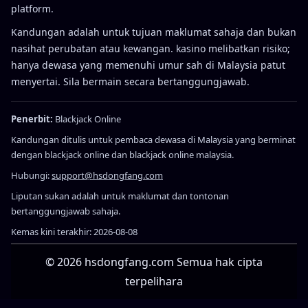
platform.
Kandungan adalah untuk tujuan maklumat sahaja dan bukan
nasihat perubatan atau kewangan. kasino melibatkan risiko;
hanya dewasa yang memenuhi umur sah di Malaysia patut
menyertai. Sila bermain secara bertanggungjawab.
Penerbit:
Blackjack Online
Kandungan ditulis untuk pembaca dewasa di Malaysia yang berminat
dengan blackjack online dan blackjack online malaysia.
Hubungi:
support@hsdongfang.com
Liputan sukan adalah untuk maklumat dan tontonan
bertanggungjawab sahaja.
Kemas kini terakhir: 2026-08-08
© 2026 hsdongfang.com Semua hak cipta
terpelihara