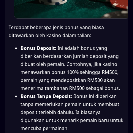
Terdapat beberapa jenis bonus yang biasa
ditawarkan oleh kasino dalam talian:
Bonus Deposit:
Ini adalah bonus yang
diberikan berdasarkan jumlah deposit yang
dibuat oleh pemain. Contohnya, jika kasino
menawarkan bonus 100% sehingga RM500,
pemain yang mendepositkan RM500 akan
menerima tambahan RM500 sebagai bonus.
Bonus Tanpa Deposit:
Bonus ini diberikan
tanpa memerlukan pemain untuk membuat
deposit terlebih dahulu. Ia biasanya
digunakan untuk menarik pemain baru untuk
mencuba permainan.