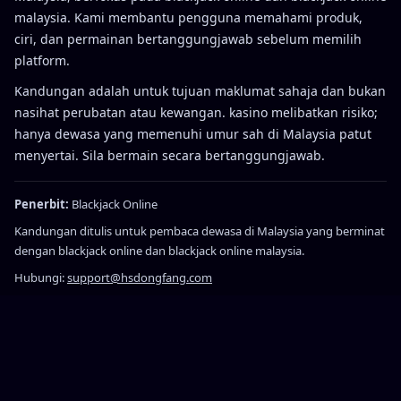
malaysia. Kami membantu pengguna memahami produk,
ciri, dan permainan bertanggungjawab sebelum memilih
platform.
Kandungan adalah untuk tujuan maklumat sahaja dan bukan
nasihat perubatan atau kewangan. kasino melibatkan risiko;
hanya dewasa yang memenuhi umur sah di Malaysia patut
menyertai. Sila bermain secara bertanggungjawab.
Penerbit:
Blackjack Online
Kandungan ditulis untuk pembaca dewasa di Malaysia yang berminat
dengan blackjack online dan blackjack online malaysia.
Hubungi:
support@hsdongfang.com
Liputan sukan adalah untuk maklumat dan tontonan
bertanggungjawab sahaja.
Kemas kini terakhir: 2026-08-08
© 2026 hsdongfang.com Semua hak cipta