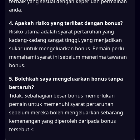
terbaik yang sesuai dengan keperluan permainan
anda.
4. Apakah risiko yang terlibat dengan bonus?
Risiko utama adalah syarat pertaruhan yang
kadang-kadang sangat tinggi, yang menjadikan
sukar untuk mengeluarkan bonus. Pemain perlu
memahami syarat ini sebelum menerima tawaran
bonus.
5. Bolehkah saya mengeluarkan bonus tanpa
bertaruh?
Tidak. Sebahagian besar bonus memerlukan
pemain untuk memenuhi syarat pertaruhan
sebelum mereka boleh mengeluarkan sebarang
kemenangan yang diperoleh daripada bonus
tersebut.<