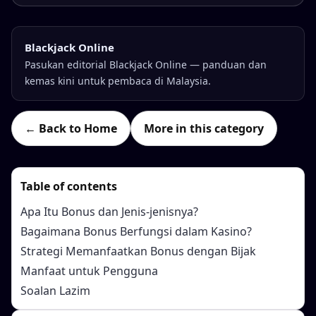
Blackjack Online
Pasukan editorial Blackjack Online — panduan dan
kemas kini untuk pembaca di Malaysia.
← Back to Home
More in this category
Table of contents
Apa Itu Bonus dan Jenis-jenisnya?
Bagaimana Bonus Berfungsi dalam Kasino?
Strategi Memanfaatkan Bonus dengan Bijak
Manfaat untuk Pengguna
Soalan Lazim