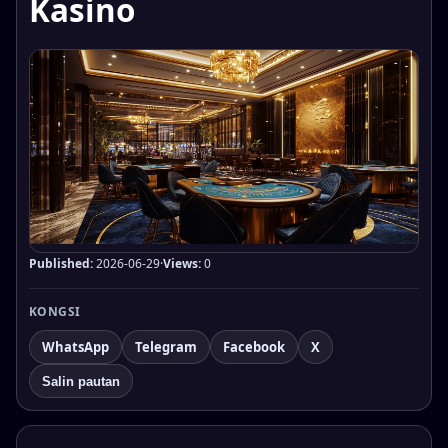
Kasino
Published:
2026-06-29
·
Views:
0
KONGSI
WhatsApp
Telegram
Facebook
X
Salin pautan