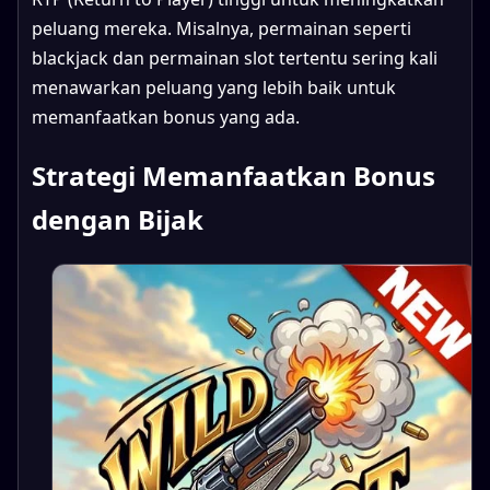
peluang mereka. Misalnya, permainan seperti
blackjack dan permainan slot tertentu sering kali
menawarkan peluang yang lebih baik untuk
memanfaatkan bonus yang ada.
Strategi Memanfaatkan Bonus
dengan Bijak