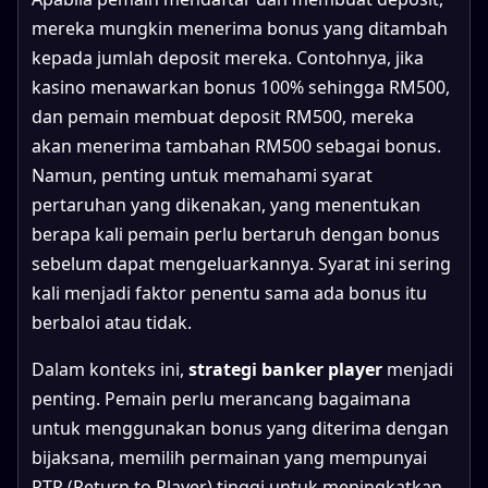
mereka mungkin menerima bonus yang ditambah
kepada jumlah deposit mereka. Contohnya, jika
kasino menawarkan bonus 100% sehingga RM500,
dan pemain membuat deposit RM500, mereka
akan menerima tambahan RM500 sebagai bonus.
Namun, penting untuk memahami syarat
pertaruhan yang dikenakan, yang menentukan
berapa kali pemain perlu bertaruh dengan bonus
sebelum dapat mengeluarkannya. Syarat ini sering
kali menjadi faktor penentu sama ada bonus itu
berbaloi atau tidak.
Dalam konteks ini,
strategi banker player
menjadi
penting. Pemain perlu merancang bagaimana
untuk menggunakan bonus yang diterima dengan
bijaksana, memilih permainan yang mempunyai
RTP (Return to Player) tinggi untuk meningkatkan