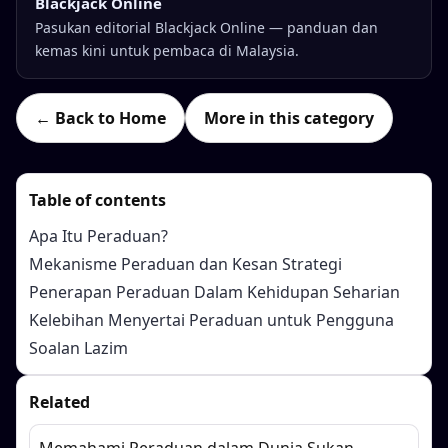
Blackjack Online
Pasukan editorial Blackjack Online — panduan dan
kemas kini untuk pembaca di Malaysia.
← Back to Home
More in this category
Table of contents
Apa Itu Peraduan?
Mekanisme Peraduan dan Kesan Strategi
Penerapan Peraduan Dalam Kehidupan Seharian
Kelebihan Menyertai Peraduan untuk Pengguna
Soalan Lazim
Related
Memahami Peraduan dalam Dunia Sukan