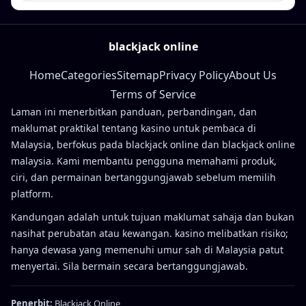
blackjack online
Home
Categories
Sitemap
Privacy Policy
About Us
Terms of Service
Laman ini menerbitkan panduan, perbandingan, dan
maklumat praktikal tentang kasino untuk pembaca di
Malaysia, berfokus pada blackjack online dan blackjack online
malaysia. Kami membantu pengguna memahami produk,
ciri, dan permainan bertanggungjawab sebelum memilih
platform.
Kandungan adalah untuk tujuan maklumat sahaja dan bukan
nasihat perubatan atau kewangan. kasino melibatkan risiko;
hanya dewasa yang memenuhi umur sah di Malaysia patut
menyertai. Sila bermain secara bertanggungjawab.
Penerbit:
Blackjack Online