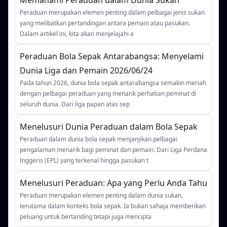
Peraduan merupakan elemen penting dalam pelbagai jenis sukan
yang melibatkan pertandingan antara pemain atau pasukan.
Dalam artikel ini, kita akan menjelajahi a
Peraduan Bola Sepak Antarabangsa: Menyelami
Dunia Liga dan Pemain 2026/06/24
Pada tahun 2026, dunia bola sepak antarabangsa semakin meriah
dengan pelbagai peraduan yang menarik perhatian peminat di
seluruh dunia. Dari liga papan atas sep
Menelusuri Dunia Peraduan dalam Bola Sepak
Peraduan dalam dunia bola sepak menjanjikan pelbagai
pengalaman menarik bagi peminat dan pemain. Dari Liga Perdana
Inggeris (EPL) yang terkenal hingga pasukan t
Menelusuri Peraduan: Apa yang Perlu Anda Tahu
Peraduan merupakan elemen penting dalam dunia sukan,
terutama dalam konteks bola sepak. Ia bukan sahaja memberikan
peluang untuk bertanding tetapi juga mencipta