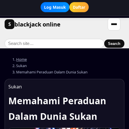
Log Masuk
Daftar
blackjack online
S
Search
Search
Home
Sukan
Memahami Peraduan Dalam Dunia Sukan
Sukan
Memahami Peraduan
Dalam Dunia Sukan