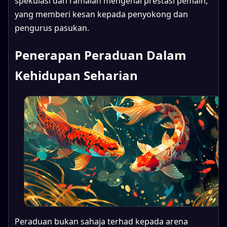
spekulasi dan ramalan mengenai prestasi pemain,
yang memberi kesan kepada penyokong dan
pengurus pasukan.
Penerapan Peraduan Dalam
Kehidupan Seharian
Peraduan bukan sahaja terhad kepada arena