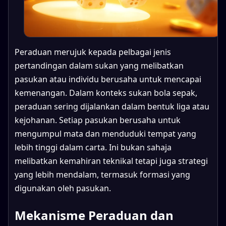
Peraduan merujuk kepada pelbagai jenis
pertandingan dalam sukan yang melibatkan
pasukan atau individu berusaha untuk mencapai
kemenangan. Dalam konteks sukan bola sepak,
peraduan sering dijalankan dalam bentuk liga atau
kejohanan. Setiap pasukan berusaha untuk
mengumpul mata dan menduduki tempat yang
lebih tinggi dalam carta. Ini bukan sahaja
melibatkan kemahiran teknikal tetapi juga strategi
yang lebih mendalam, termasuk formasi yang
digunakan oleh pasukan.
Mekanisme Peraduan dan