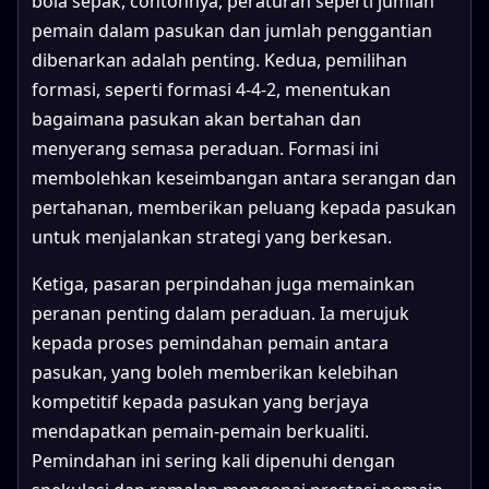
bola sepak, contohnya, peraturan seperti jumlah
pemain dalam pasukan dan jumlah penggantian
dibenarkan adalah penting. Kedua, pemilihan
formasi, seperti formasi 4-4-2, menentukan
bagaimana pasukan akan bertahan dan
menyerang semasa peraduan. Formasi ini
membolehkan keseimbangan antara serangan dan
pertahanan, memberikan peluang kepada pasukan
untuk menjalankan strategi yang berkesan.
Ketiga, pasaran perpindahan juga memainkan
peranan penting dalam peraduan. Ia merujuk
kepada proses pemindahan pemain antara
pasukan, yang boleh memberikan kelebihan
kompetitif kepada pasukan yang berjaya
mendapatkan pemain-pemain berkualiti.
Pemindahan ini sering kali dipenuhi dengan