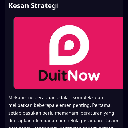
Kesan Strategi
Mekanisme peraduan adalah kompleks dan
melibatkan beberapa elemen penting. Pertama,
setiap pasukan perlu memahami peraturan yang
ditetapkan oleh badan pengelola peraduan. Dalam