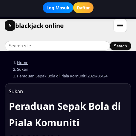
Log Masuk
Daftar
blackjack online
S
Search
Search
Home
Sukan
Peraduan Sepak Bola di Piala Komuniti 2026/06/24
Sukan
Peraduan Sepak Bola di
Piala Komuniti