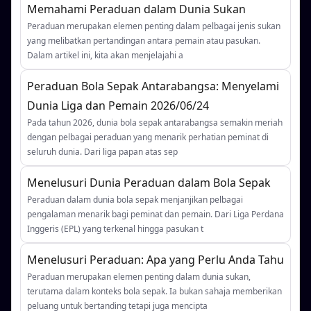
Memahami Peraduan dalam Dunia Sukan
Peraduan merupakan elemen penting dalam pelbagai jenis sukan
yang melibatkan pertandingan antara pemain atau pasukan.
Dalam artikel ini, kita akan menjelajahi a
Peraduan Bola Sepak Antarabangsa: Menyelami
Dunia Liga dan Pemain 2026/06/24
Pada tahun 2026, dunia bola sepak antarabangsa semakin meriah
dengan pelbagai peraduan yang menarik perhatian peminat di
seluruh dunia. Dari liga papan atas sep
Menelusuri Dunia Peraduan dalam Bola Sepak
Peraduan dalam dunia bola sepak menjanjikan pelbagai
pengalaman menarik bagi peminat dan pemain. Dari Liga Perdana
Inggeris (EPL) yang terkenal hingga pasukan t
Menelusuri Peraduan: Apa yang Perlu Anda Tahu
Peraduan merupakan elemen penting dalam dunia sukan,
terutama dalam konteks bola sepak. Ia bukan sahaja memberikan
peluang untuk bertanding tetapi juga mencipta